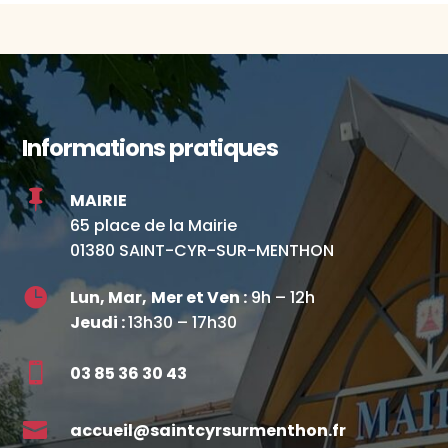
Informations pratiques

MAIRIE
65 place de la Mairie
01380 SAINT-CYR-SUR-MENTHON

Lun, Mar,
Mer et Ven :
9h – 12h
Jeudi :
13h30 – 17h30

03 85 36 30 43

accueil@saintcyrsurmenthon.fr