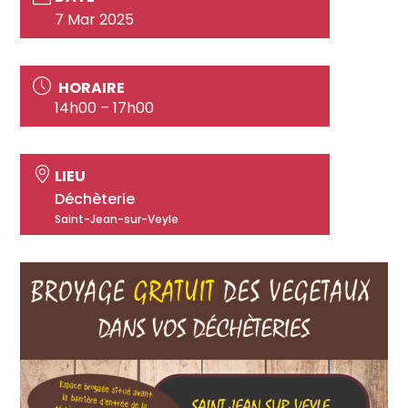
7 Mar 2025
HORAIRE
14h00 – 17h00
LIEU
Déchèterie
Saint-Jean-sur-Veyle