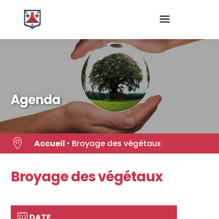
Skip
to
content
Agenda

Accueil
‣
Broyage des végétaux
Broyage des végétaux
DATE