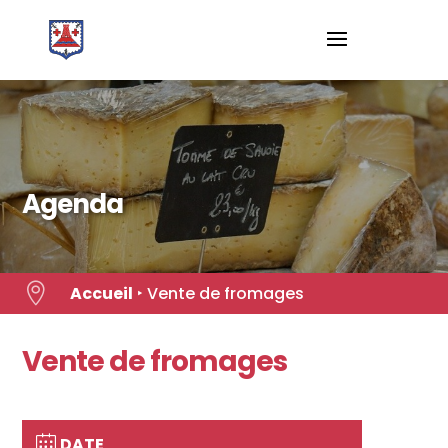
Skip
to
content
Agenda

Accueil
‣
Vente de fromages
Vente de fromages
DATE