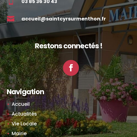

03 85 36 30 43

accueil@saintcyrsurmenthon.fr
Restons connectés !
Facebook
Navigation
Accueil
Actualités
Vie Locale
Mairie