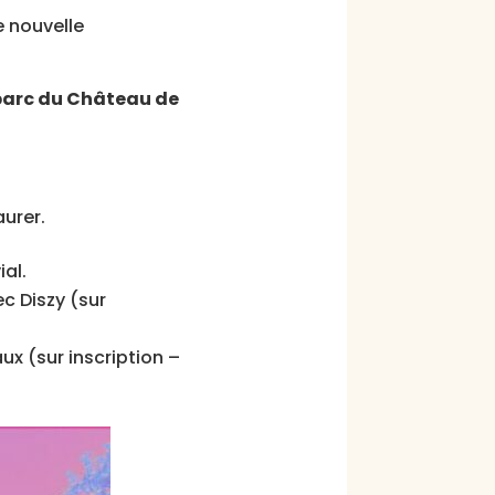
 nouvelle
 parc du Château de
aurer.
al.
c Diszy (sur
ux (sur inscription –