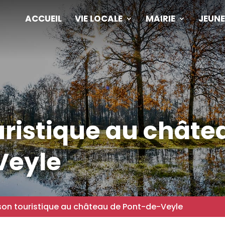
ACCUEIL
VIE LOCALE
MAIRIE
JEUNE
uristique au châte
Veyle
son touristique au château de Pont-de-Veyle