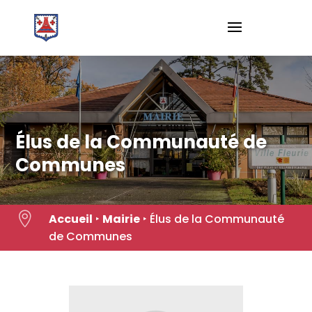
Skip
to
content
Élus de la Communauté de
Communes

Accueil
‣
Mairie
‣
Élus de la Communauté
de Communes