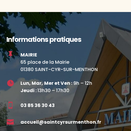
Informations pratiques

MAIRIE
65 place de la Mairie
01380 SAINT-CYR-SUR-MENTHON

Lun, Mar,
Mer et Ven :
9h – 12h
Jeudi :
13h30 – 17h30

03 85 36 30 43

accueil@saintcyrsurmenthon.fr