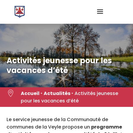
Skip
to
content
Activités jeunesse pour les
vacances d’été

Accueil
‣
Actualités
‣
Activités jeunesse
pour les vacances d’été
Le service jeunesse de la Communauté de
communes de la Veyle propose un
programme