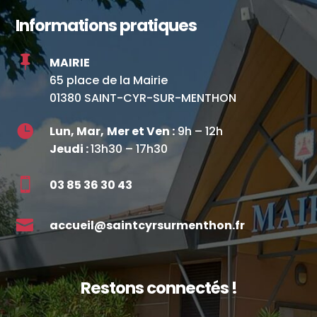
Informations pratiques

MAIRIE
65 place de la Mairie
01380 SAINT-CYR-SUR-MENTHON

Lun, Mar,
Mer et Ven :
9h – 12h
Jeudi :
13h30 – 17h30

03 85 36 30 43

accueil@saintcyrsurmenthon.fr
Restons connectés !