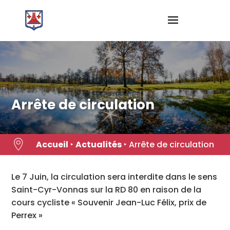
Skip
to
content
Arrête de circulation

Accueil
‣
Actualités
‣
Arrête de circulation
Le 7 Juin, la circulation sera interdite dans le sens
Saint-Cyr-Vonnas sur la RD 80 en raison de la
cours cycliste « Souvenir Jean-Luc Félix, prix de
Perrex »