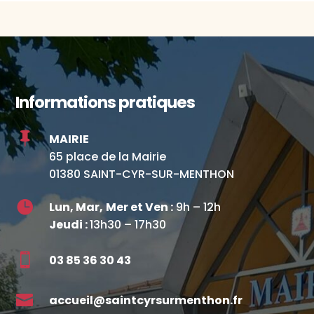
Informations pratiques

MAIRIE
65 place de la Mairie
01380 SAINT-CYR-SUR-MENTHON

Lun, Mar,
Mer et Ven :
9h – 12h
Jeudi :
13h30 – 17h30

03 85 36 30 43

accueil@saintcyrsurmenthon.fr