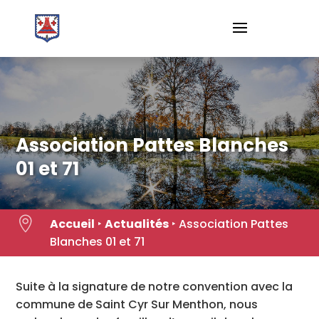
Skip
to
content
Association Pattes Blanches
01 et 71

Accueil
‣
Actualités
‣
Association Pattes
Blanches 01 et 71
Suite à la signature de notre convention avec la
commune de Saint Cyr Sur Menthon, nous