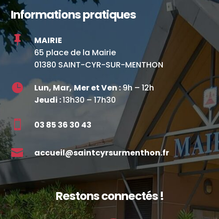
Informations pratiques

MAIRIE
65 place de la Mairie
01380 SAINT-CYR-SUR-MENTHON

Lun, Mar,
Mer et Ven :
9h – 12h
Jeudi :
13h30 – 17h30

03 85 36 30 43

accueil@saintcyrsurmenthon.fr
Restons connectés !