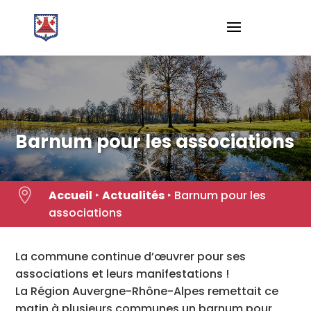
Skip
to
content
Barnum pour les associations

Accueil
‣
Actualités
‣
Barnum pour les
associations
La commune continue d’œuvrer pour ses
associations et leurs manifestations !
La Région Auvergne-Rhône-Alpes remettait ce
matin à plusieurs communes un barnum pour