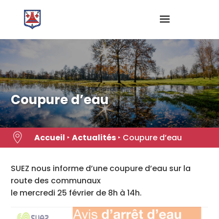
Skip
to
content
Coupure d’eau

Accueil
‣
Actualités
‣
Coupure d’eau
SUEZ nous informe d’une coupure d’eau sur la
route des communaux
le mercredi 25 février de 8h à 14h.