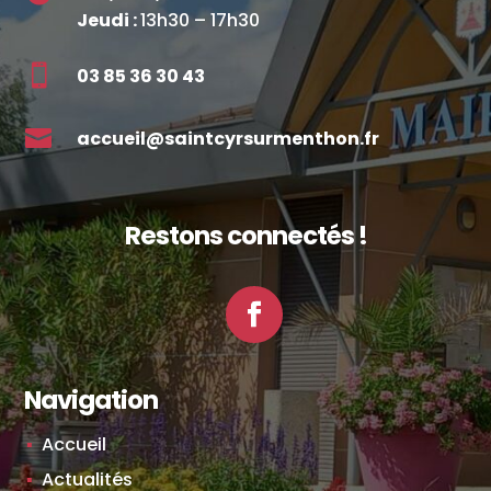
Jeudi :
13h30 – 17h30

03 85 36 30 43

accueil@saintcyrsurmenthon.fr
Restons connectés !
Facebook
Navigation
Accueil
Actualités