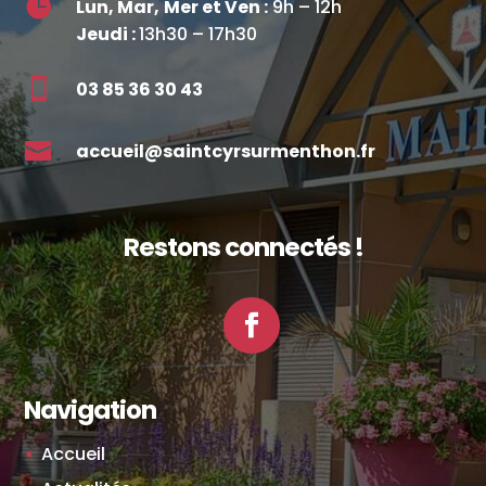

Lun, Mar,
Mer et Ven :
9h – 12h
Jeudi :
13h30 – 17h30

03 85 36 30 43

accueil@saintcyrsurmenthon.fr
Restons connectés !
Facebook
Navigation
Accueil