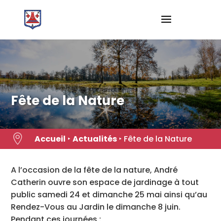
Skip
to
content
Fête de la Nature

Accueil
‣
Actualités
‣
Fête de la Nature
A l’occasion de la fête de la nature, André
Catherin ouvre son espace de jardinage à tout
public samedi 24 et dimanche 25 mai ainsi qu’au
Rendez-Vous au Jardin le dimanche 8 juin.
Pendant ces journées :