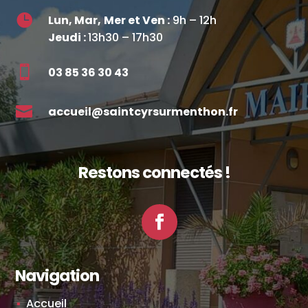

Lun, Mar,
Mer et Ven :
9h – 12h
Jeudi :
13h30 – 17h30

03 85 36 30 43

accueil@saintcyrsurmenthon.fr
Restons connectés !
Facebook
Navigation
Accueil