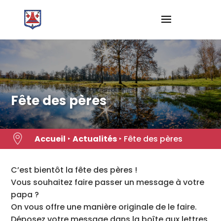
Skip
to
content
Fête des pères

Accueil
‣
Actualités
‣
Fête des pères
C’est bientôt la fête des pères !
Vous souhaitez faire passer un message à votre
papa ?
On vous offre une manière originale de le faire.
Déposez votre message dans la boîte aux lettres