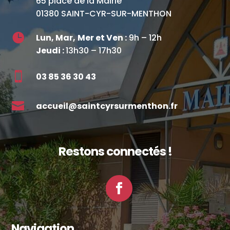
65 place de la Mairie
01380 SAINT-CYR-SUR-MENTHON

Lun, Mar,
Mer et Ven :
9h – 12h
Jeudi :
13h30 – 17h30

03 85 36 30 43

accueil@saintcyrsurmenthon.fr
Restons connectés !
Facebook
Navigation