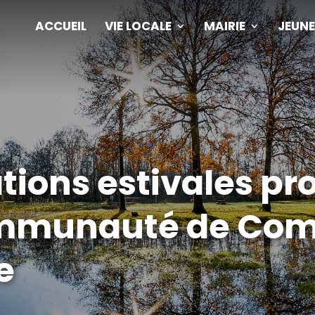
ACCUEIL
VIE LOCALE
MAIRIE
JEUNE
tions estivales pr
ommunauté de Co
e