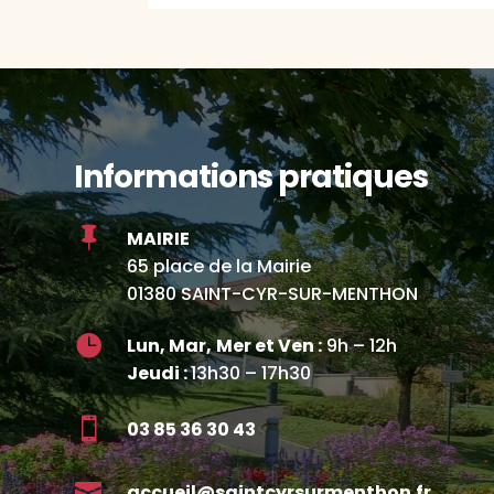
Informations pratiques

MAIRIE
65 place de la Mairie
01380 SAINT-CYR-SUR-MENTHON

Lun, Mar,
Mer et Ven :
9h – 12h
Jeudi :
13h30 – 17h30

03 85 36 30 43

accueil@saintcyrsurmenthon.fr