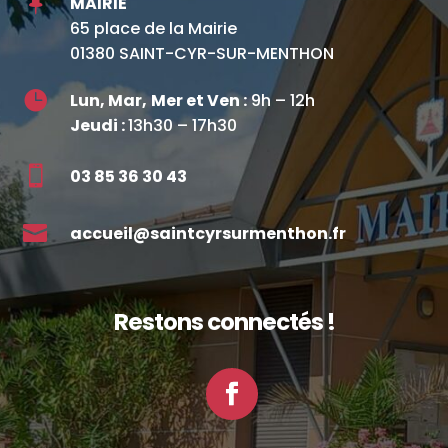

MAIRIE
65 place de la Mairie
01380 SAINT-CYR-SUR-MENTHON

Lun, Mar,
Mer et Ven :
9h – 12h
Jeudi :
13h30 – 17h30

03 85 36 30 43

accueil@saintcyrsurmenthon.fr
Restons connectés !
Facebook