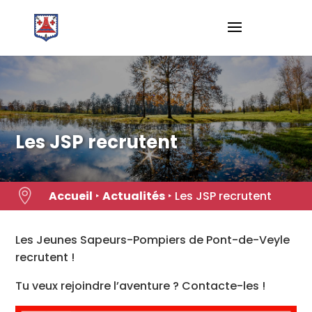
Skip
to
content
Les JSP recrutent

Accueil
‣
Actualités
‣
Les JSP recrutent
Les Jeunes Sapeurs-Pompiers de Pont-de-Veyle
recrutent !
Tu veux rejoindre l’aventure ? Contacte-les !