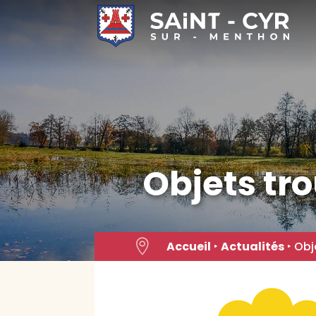
Skip
to
content
Objets tr

Accueil
‣
Actualités
‣
Obj