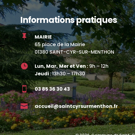
Informations pratiques

MAIRIE
65 place de la Mairie
01380 SAINT-CYR-SUR-MENTHON

Lun, Mar,
Mer et Ven :
9h – 12h
Jeudi :
13h30 – 17h30

03 85 36 30 43

accueil@saintcyrsurmenthon.fr