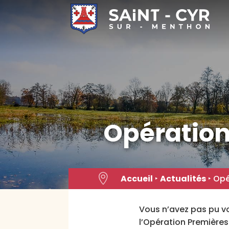
Skip
to
content
Opération

Accueil
‣
Actualités
‣
Opé
Vous n’avez pas pu vo
l’Opération Premières