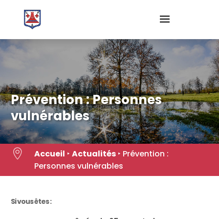
Skip
to
content
Prévention : Personnes
vulnérables

Accueil
‣
Actualités
‣
Prévention :
Personnes vulnérables
Si vous êtes :