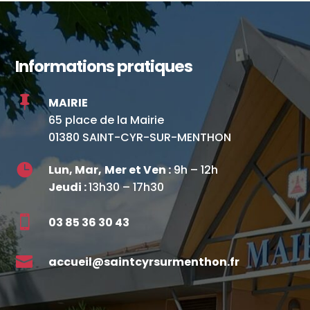
Informations pratiques

MAIRIE
65 place de la Mairie
01380 SAINT-CYR-SUR-MENTHON

Lun, Mar,
Mer et Ven :
9h – 12h
Jeudi :
13h30 – 17h30

03 85 36 30 43

accueil@saintcyrsurmenthon.fr