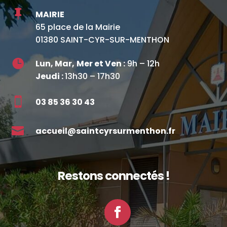

MAIRIE
65 place de la Mairie
01380 SAINT-CYR-SUR-MENTHON

Lun, Mar,
Mer et Ven :
9h – 12h
Jeudi :
13h30 – 17h30

03 85 36 30 43

accueil@saintcyrsurmenthon.fr
Restons connectés !