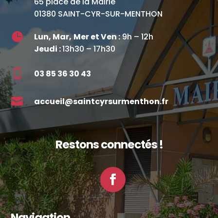
65 place de la Mairie
01380 SAINT-CYR-SUR-MENTHON

Lun, Mar,
Mer et Ven :
9h – 12h
Jeudi :
13h30 – 17h30

03 85 36 30 43

accueil@saintcyrsurmenthon.fr
Restons connectés !
Facebook
Navigation