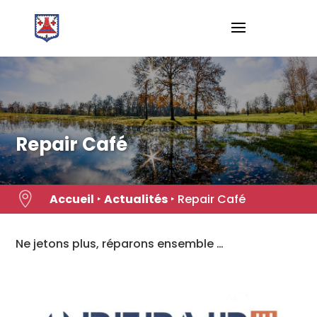
Skip
to
content
Repair Café

Accueil
‣
Actualités
‣
Repair Café
Ne jetons plus, réparons ensemble …