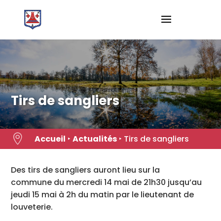
Skip
to
content
Tirs de sangliers

Accueil
‣
Actualités
‣
Tirs de sangliers
Des tirs de sangliers auront lieu sur la
commune du mercredi 14 mai de 21h30 jusqu’au
jeudi 15 mai à 2h du matin par le lieutenant de
louveterie.