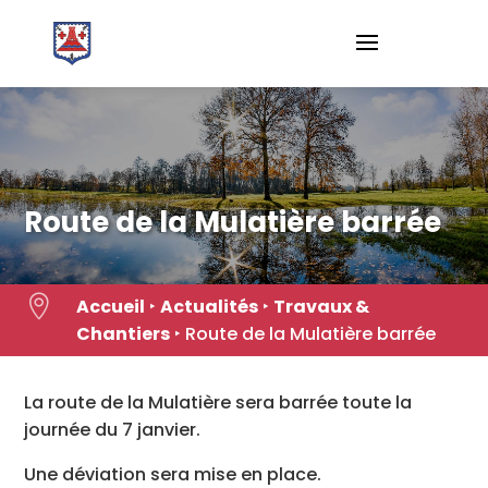
Skip
to
content
Route de la Mulatière barrée

Accueil
‣
Actualités
‣
Travaux &
Chantiers
‣
Route de la Mulatière barrée
La route de la Mulatière sera barrée toute la
journée du 7 janvier.
Une déviation sera mise en place.