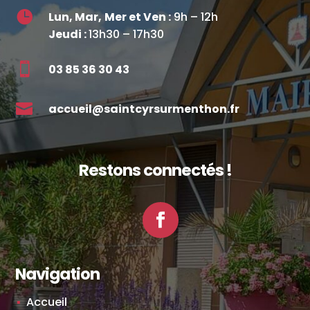

Lun, Mar,
Mer et Ven :
9h – 12h
Jeudi :
13h30 – 17h30

03 85 36 30 43

accueil@saintcyrsurmenthon.fr
Restons connectés !
Facebook
Navigation
Accueil