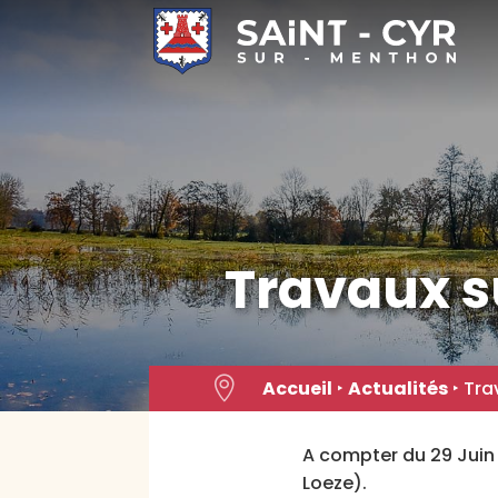
Skip
to
content
Travaux su

Accueil
‣
Actualités
‣
Tra
A compter du 29 Juin e
Loeze).