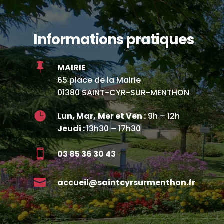
Informations pratiques

MAIRIE
65 place de la Mairie
01380 SAINT-CYR-SUR-MENTHON

Lun, Mar,
Mer et Ven :
9h – 12h
Jeudi :
13h30 – 17h30

03 85 36 30 43

accueil@saintcyrsurmenthon.fr