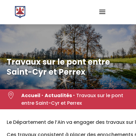
Skip
to
content
Travaux sur le pont entre
Saint-Cyr et Perrex

Accueil
‣
Actualités
‣
Travaux sur le pont
entre Saint-Cyr et Perrex
Le Département de l’Ain va engager des travaux sur l
Ces travaux consistent à placer des enrochements su