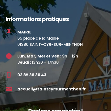
Informations pratiques

MAIRIE
65 place de la Mairie
01380 SAINT-CYR-SUR-MENTHON

Lun, Mar,
Mer et Ven :
9h – 12h
Jeudi :
13h30 – 17h30

03 85 36 30 43

accueil@saintcyrsurmenthon.fr
Restons connectés !