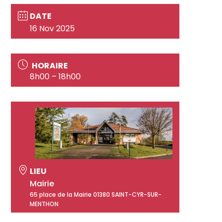
DATE
16 Nov 2025
HORAIRE
8h00 – 18h00
LIEU
Mairie
65 place de la Mairie 01380 SAINT-CYR-SUR-
MENTHON