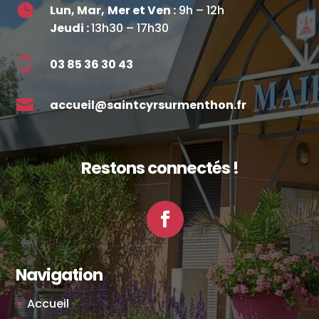

Lun, Mar,
Mer et Ven :
9h – 12h
Jeudi :
13h30 – 17h30

03 85 36 30 43

accueil@saintcyrsurmenthon.fr
Restons connectés !
Facebook
Navigation
Accueil