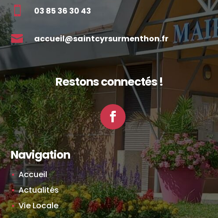

03 85 36 30 43

accueil@saintcyrsurmenthon.fr
Restons connectés !
Facebook
Navigation
Accueil
Actualités
Vie Locale