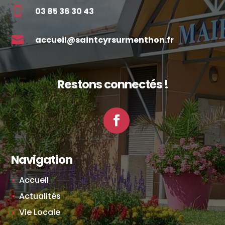

03 85 36 30 43

accueil@saintcyrsurmenthon.fr
Restons connectés !
Facebook
Navigation
Accueil
Actualités
Vie Locale