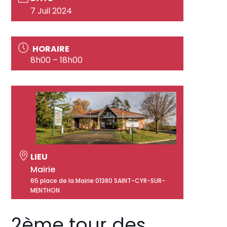
7 Juil 2024
HORAIRE
8h00 – 18h00
LIEU
Mairie
65 place de la Mairie 01380 SAINT-CYR-SUR-
MENTHON
2ème tour des