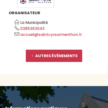
ORGANISATEUR
La Municipalité
0385363043
accueil@saintcyrsurmenthon.fr
AUTRES ÉVÉNEMENTS