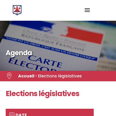
Skip
to
content
Agenda

Accueil
‣
Elections législatives
Elections législatives
DATE