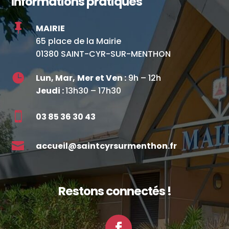
Informations pratiques

MAIRIE
65 place de la Mairie
01380 SAINT-CYR-SUR-MENTHON

Lun, Mar,
Mer et Ven :
9h – 12h
Jeudi :
13h30 – 17h30

03 85 36 30 43

accueil@saintcyrsurmenthon.fr
Restons connectés !