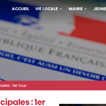
ACCUEIL
VIE LOCALE
MAIRIE
JEUNE
ales : 1er tour
ipales : 1er