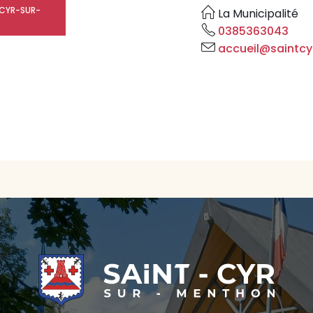
T-CYR-SUR-
La Municipalité
0385363043
accueil@saintcy