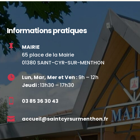
Informations pratiques

MAIRIE
65 place de la Mairie
01380 SAINT-CYR-SUR-MENTHON

Lun, Mar,
Mer et Ven :
9h – 12h
Jeudi :
13h30 – 17h30

03 85 36 30 43

accueil@saintcyrsurmenthon.fr