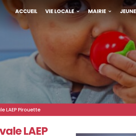
ACCUEIL
VIE LOCALE
MAIRIE
JEUNE
le LAEP Pirouette
vale LAEP