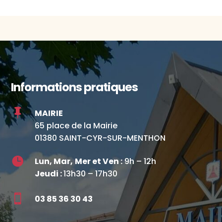
Informations pratiques

MAIRIE
65 place de la Mairie
01380 SAINT-CYR-SUR-MENTHON

Lun, Mar,
Mer et Ven :
9h – 12h
Jeudi :
13h30 – 17h30

03 85 36 30 43