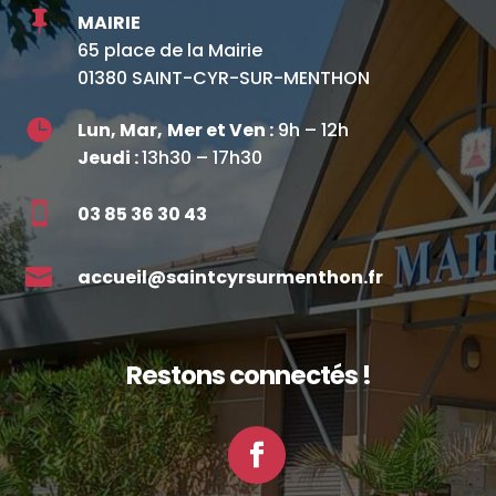

MAIRIE
65 place de la Mairie
01380 SAINT-CYR-SUR-MENTHON

Lun, Mar,
Mer et Ven :
9h – 12h
Jeudi :
13h30 – 17h30

03 85 36 30 43

accueil@saintcyrsurmenthon.fr
Restons connectés !