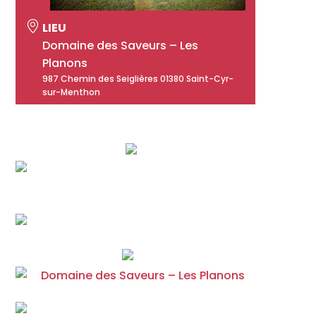
LIEU
Domaine des Saveurs – Les
Planons
987 Chemin des Seiglières 01380 Saint-Cyr-
sur-Menthon
Et si vous passiez un week-end dans l’illégalité…
la plus délicieuse ?
Le Domaine renoue avec l’effervescence des
années 20 : distillation, mixologie, œnologie,
initiation aux accords mets et vins…
Le soir, plongez dans l’ambiance de la
Prohibition : trip clandestin, jazz band &
ambiance Gatsby
Domaine des Saveurs – Les Planons
à St-
Cyr-sur-Menthon
Samedi 30 & dimanche 31 août de 14h à 18h