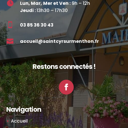

Lun, Mar,
Mer et Ven :
9h – 12h
Jeudi :
13h30 – 17h30

03 85 36 30 43

accueil@saintcyrsurmenthon.fr
Restons connectés !
Facebook
Navigation
Accueil