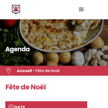
Skip
to
content
Agenda

Accueil
‣
Fête de Noël
Fête de Noël
DATE