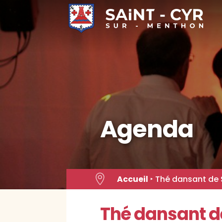
Skip
to
content
Agenda

Accueil
‣
Thé dansant de
Thé dansant d