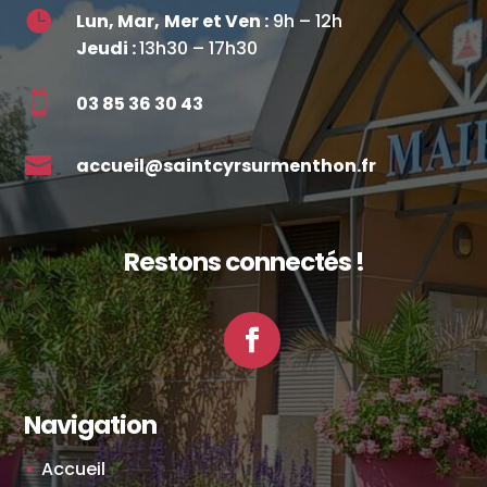

Lun, Mar,
Mer et Ven :
9h – 12h
Jeudi :
13h30 – 17h30

03 85 36 30 43

accueil@saintcyrsurmenthon.fr
Restons connectés !
Facebook
Navigation
Accueil